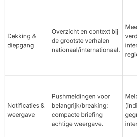
Meer
Overzicht en context bij
Dekking &
verd
de grootste verhalen
diepgang
inte
nationaal/internationaal.
regi
Pushmeldingen voor
Meld
Notificaties &
belangrijk/breaking;
(ind
weergave
compacte briefing-
geg
achtige weergave.
inte