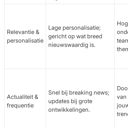
Hoge
Lage personalisatie;
Relevantie &
ond
gericht op wat breed
personalisatie
tea
nieuwswaardig is.
them
Doo
Snel bij breaking news;
Actualiteit &
van 
updates bij grote
frequentie
jouw
ontwikkelingen.
tren