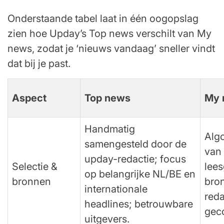
Onderstaande tabel laat in één oogopslag
zien hoe Upday’s Top news verschilt van My
news, zodat je ‘nieuws vandaag’ sneller vindt
dat bij je past.
Aspect
Top news
My 
Handmatig
Algo
samengesteld door de
van 
upday-redactie; focus
Selectie &
lees
op belangrijke NL/BE en
bronnen
bron
internationale
reda
headlines; betrouwbare
geco
uitgevers.