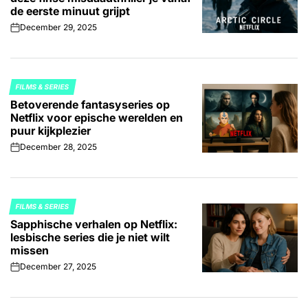
de eerste minuut grijpt
December 29, 2025
on
FILMS & SERIES
POSTED
Betoverende fantasyseries op
IN
Netflix voor epische werelden en
puur kijkplezier
December 28, 2025
on
FILMS & SERIES
POSTED
Sapphische verhalen op Netflix:
IN
lesbische series die je niet wilt
missen
December 27, 2025
on