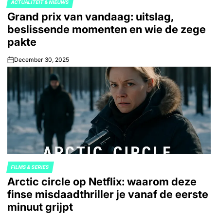
ACTUALITEIT & NIEUWS
POSTED
Grand prix van vandaag: uitslag,
IN
beslissende momenten en wie de zege
pakte
December 30, 2025
on
FILMS & SERIES
POSTED
Arctic circle op Netflix: waarom deze
IN
finse misdaadthriller je vanaf de eerste
minuut grijpt