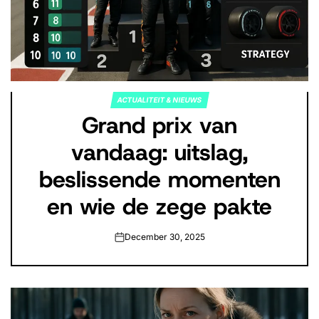
ACTUALITEIT & NIEUWS
POSTED
Grand prix van
IN
vandaag: uitslag,
beslissende momenten
en wie de zege pakte
December 30, 2025
on