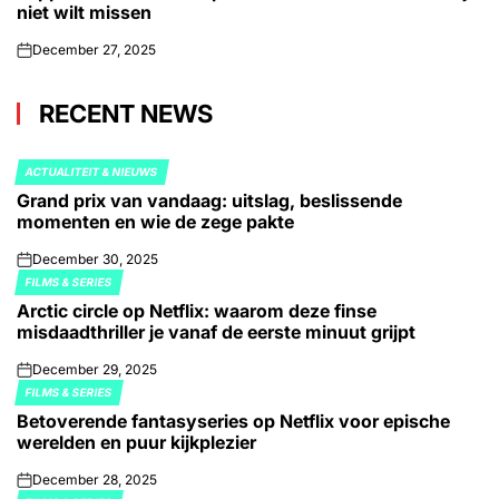
niet wilt missen
December 27, 2025
on
RECENT NEWS
ACTUALITEIT & NIEUWS
POSTED
Grand prix van vandaag: uitslag, beslissende
IN
momenten en wie de zege pakte
December 30, 2025
on
FILMS & SERIES
POSTED
Arctic circle op Netflix: waarom deze finse
IN
misdaadthriller je vanaf de eerste minuut grijpt
December 29, 2025
on
FILMS & SERIES
POSTED
Betoverende fantasyseries op Netflix voor epische
IN
werelden en puur kijkplezier
December 28, 2025
on