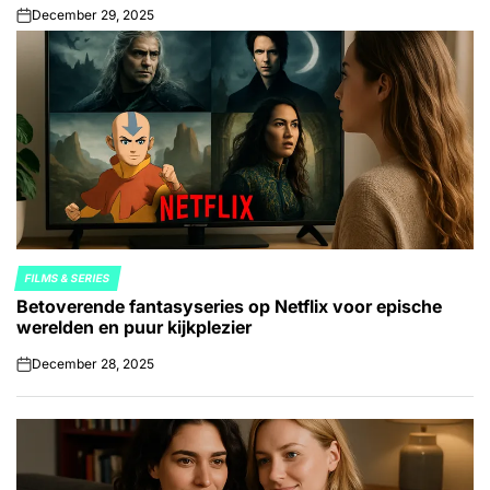
December 29, 2025
on
FILMS & SERIES
POSTED
Betoverende fantasyseries op Netflix voor epische
IN
werelden en puur kijkplezier
December 28, 2025
on