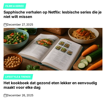
FILMS & SERIES
POSTED
Sapphische verhalen op Netflix: lesbische series die je
IN
niet wilt missen
December 27, 2025
on
LIFESTYLE & TRENDS
POSTED
Het kookboek dat gezond eten lekker en eenvoudig
IN
maakt voor elke dag
December 26, 2025
on