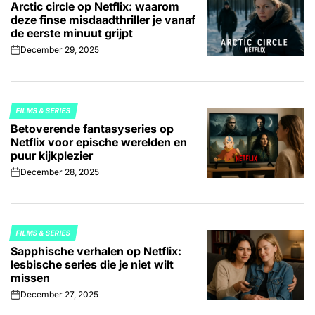
Arctic circle op Netflix: waarom
IN
deze finse misdaadthriller je vanaf
de eerste minuut grijpt
December 29, 2025
on
FILMS & SERIES
POSTED
Betoverende fantasyseries op
IN
Netflix voor epische werelden en
puur kijkplezier
December 28, 2025
on
FILMS & SERIES
POSTED
Sapphische verhalen op Netflix:
IN
lesbische series die je niet wilt
missen
December 27, 2025
on