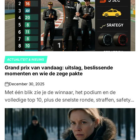
ACTUALITEIT & NIEUWS
POSTED
Grand prix van vandaag: uitslag, beslissende
IN
momenten en wie de zege pakte
December 30, 2025
on
Met één blik zie je de winnaar, het podium en de
volledige top 10, plus de snelste ronde, straffen, safety...