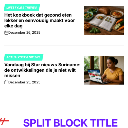
LIFESTYLE & TRENDS
POSTED
Het kookboek dat gezond eten
IN
lekker en eenvoudig maakt voor
elke dag
December 26, 2025
on
ACTUALITEIT & NIEUWS
POSTED
Vandaag bij Star nieuws Suriname:
IN
de ontwikkelingen die je niet wilt
missen
December 25, 2025
on
LIT BLOCK TITLE