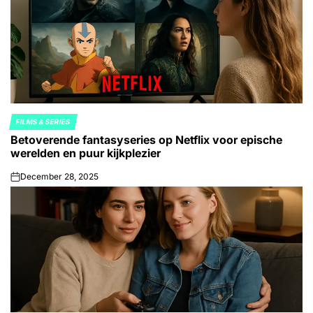
FILMS & SERIES
POSTED
Betoverende fantasyseries op Netflix voor epische
IN
werelden en puur kijkplezier
December 28, 2025
on