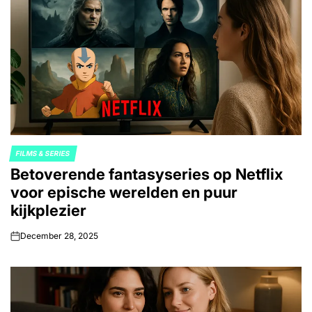
FILMS & SERIES
POSTED
Betoverende fantasyseries op Netflix
IN
voor epische werelden en puur
kijkplezier
December 28, 2025
on