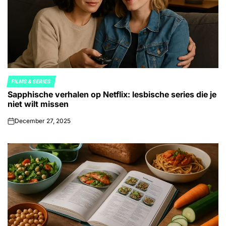
FILMS & SERIES
POSTED
Sapphische verhalen op Netflix: lesbische series die je
IN
niet wilt missen
December 27, 2025
on