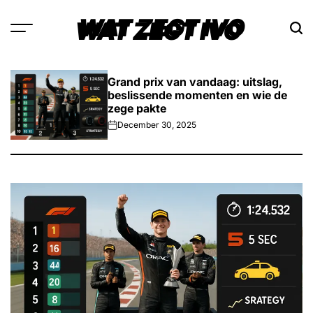
Skip
WAT ZEGT IVO
to
content
Grand prix van vandaag: uitslag,
beslissende momenten en wie de
zege pakte
December 30, 2025
on