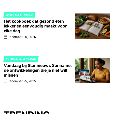
LIFESTYLE & TRENDS
POSTED
Het kookboek dat gezond eten
IN
lekker en eenvoudig maakt voor
elke dag
December 26, 2025
on
ACTUALITEIT & NIEUWS
POSTED
Vandaag bij Star nieuws Suriname:
IN
de ontwikkelingen die je niet wilt
missen
December 25, 2025
on