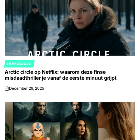
FILMS & SERIES
POSTED
Arctic circle op Netflix: waarom deze finse
IN
misdaadthriller je vanaf de eerste minuut grijpt
December 29, 2025
on