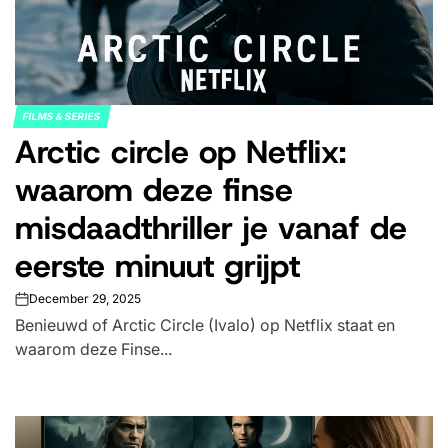
FILMS & SERIES
POSTED
Arctic circle op Netflix:
IN
waarom deze finse
misdaadthriller je vanaf de
eerste minuut grijpt
December 29, 2025
on
Benieuwd of Arctic Circle (Ivalo) op Netflix staat en
waarom deze Finse...