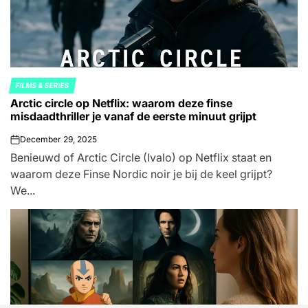
FILMS & SERIES
POSTED
Arctic circle op Netflix: waarom deze finse
IN
misdaadthriller je vanaf de eerste minuut grijpt
December 29, 2025
on
Benieuwd of Arctic Circle (Ivalo) op Netflix staat en
waarom deze Finse Nordic noir je bij de keel grijpt?
We...