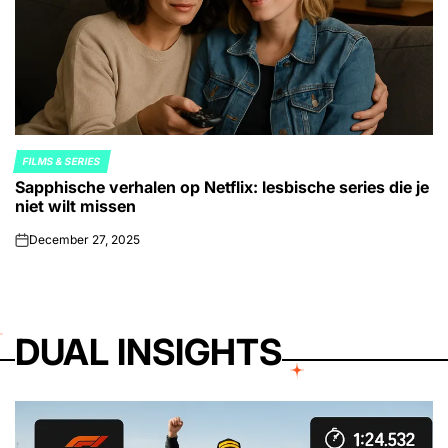
FILMS & SERIES
POSTED
Sapphische verhalen op Netflix: lesbische series die je
IN
niet wilt missen
December 27, 2025
on
DUAL INSIGHTS