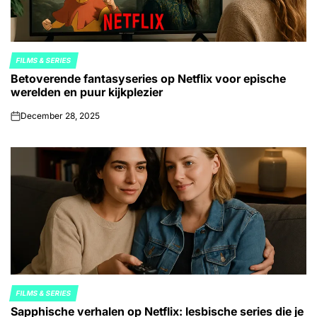
FILMS & SERIES
POSTED
Betoverende fantasyseries op Netflix voor epische
IN
werelden en puur kijkplezier
December 28, 2025
on
FILMS & SERIES
POSTED
Sapphische verhalen op Netflix: lesbische series die je
IN