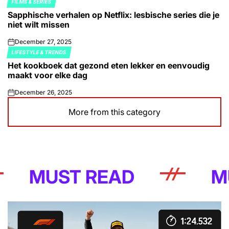
FILMS & SERIES
POSTED
Sapphische verhalen op Netflix: lesbische series die je
IN
niet wilt missen
December 27, 2025
on
LIFESTYLE & TRENDS
POSTED
Het kookboek dat gezond eten lekker en eenvoudig
IN
maakt voor elke dag
December 26, 2025
on
More from this category
UST READ
MUST 