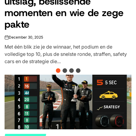
waarom deze finse
misdaadthriller je vanaf de
eerste minuut grijpt
December 29, 2025
on
Benieuwd of Arctic Circle (Ivalo) op Netflix staat en
waarom deze Finse Nordic noir je bij de keel grijpt? We
leggen uit hoe de beschikbaarheid...