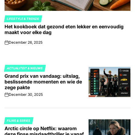
LIFESTYLE & TRENDS
POSTED
Het kookboek dat gezond eten lekker en eenvoudig
IN
maakt voor elke dag
December 26, 2025
on
ACTUALITEIT & NIEUWS
POSTED
Grand prix van vandaag: uitslag,
IN
beslissende momenten en wie de
zege pakte
December 30, 2025
on
FILMS & SERIES
POSTED
Arctic circle op Netflix: waarom
IN
deze finse misdaadthriller je vanaf