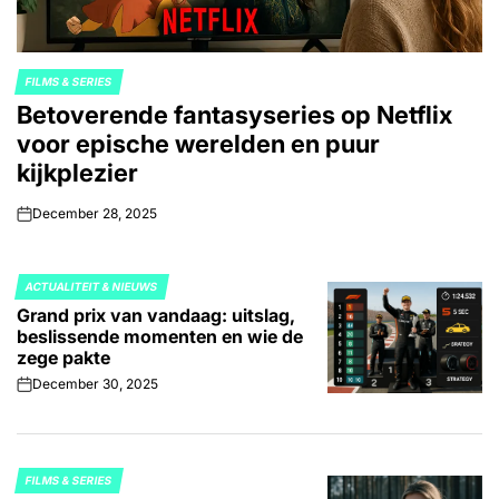
FILMS & SERIES
POSTED
Betoverende fantasyseries op Netflix
IN
voor epische werelden en puur
kijkplezier
December 28, 2025
on
ACTUALITEIT & NIEUWS
POSTED
Grand prix van vandaag: uitslag,
IN
beslissende momenten en wie de
zege pakte
December 30, 2025
on
FILMS & SERIES
POSTED