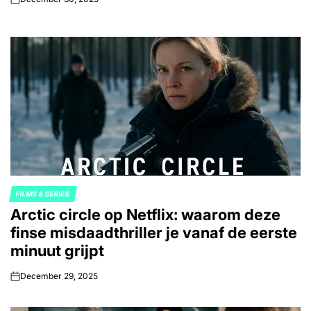
on
FILMS & SERIES
POSTED
Arctic circle op Netflix: waarom deze
IN
finse misdaadthriller je vanaf de eerste
minuut grijpt
December 29, 2025
on