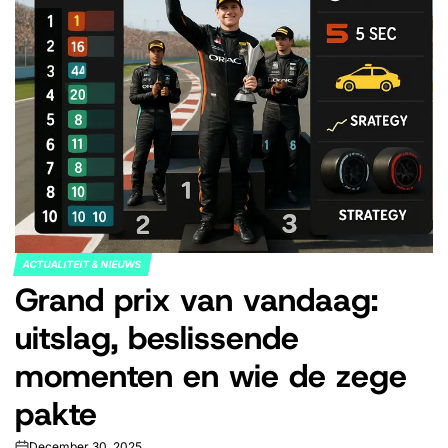
ACTUALITEIT & NIEUWS
POSTED
Grand prix van vandaag:
IN
uitslag, beslissende
momenten en wie de zege
pakte
December 30, 2025