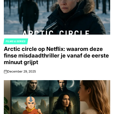
FILMS & SERIES
POSTED
Arctic circle op Netflix: waarom deze
IN
finse misdaadthriller je vanaf de eerste
minuut grijpt
December 29, 2025
on