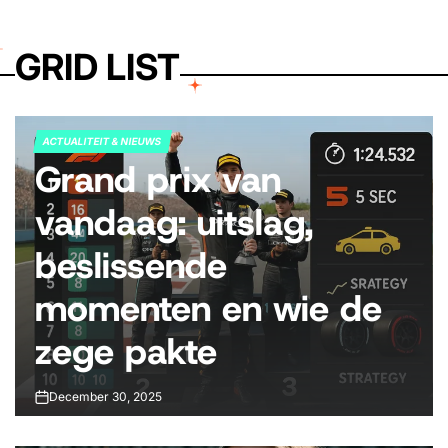
GRID LIST
ACTUALITEIT & NIEUWS
POSTED
Grand prix van
IN
vandaag: uitslag,
beslissende
momenten en wie de
zege pakte
December 30, 2025
on