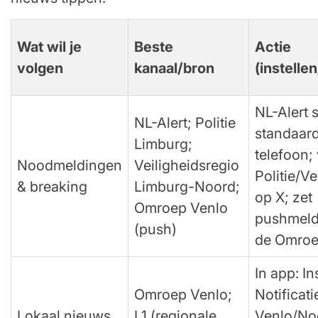
Wat wil je
Beste
Actie
volgen
kanaal/bron
(instelle
NL-Alert s
NL-Alert; Politie
standaard
Limburg;
telefoon;
Noodmeldingen
Veiligheidsregio
Politie/Ve
& breaking
Limburg-Noord;
op X; zet
Omroep Venlo
pushmeld
(push)
de Omroe
In app: In
Omroep Venlo;
Notificati
Lokaal nieuws
L1 (regionale
Venlo/No