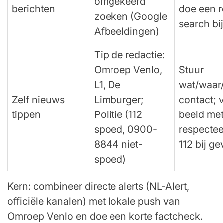
omgekeerd
berichten
doe een 
zoeken (Google
search bi
Afbeeldingen)
Tip de redactie:
Omroep Venlo,
Stuur
L1, De
wat/waar
Zelf nieuws
Limburger;
contact; 
tippen
Politie (112
beeld met
spoed, 0900-
respectee
8844 niet-
112 bij ge
spoed)
Kern: combineer directe alerts (NL-Alert,
officiële kanalen) met lokale push van
Omroep Venlo en doe een korte factcheck.