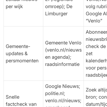
per wijk
omroep); De
volg rubri
Limburger
Google Al
“Venlo”
Abonneer
nieuwsbr
Gemeente Venlo
Gemeente-
check de
(venlo.nl/nieuws
updates &
zet
en agenda);
persmomenten
kalender
raadsinformatie
voor pers
raadsbij
Google Nieuws;
Zoek alti
politie.nl;
Snelle
bron; con
venlo.nl/nieuws;
factcheck van
datum/tij